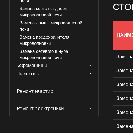
печи
СТО
Замена контакта дверцы
микроволновой печи
Замена лампы микроволновой
печи
НАИМ
Замена предохранителя
микроволновки
Замена сетевого шнура
Замена
микроволновой печи
Кофемашины
Замена стекла дверцы
Замена
микроволновой печи
Пылесосы
Очистка загрязнения волновода
Замена
микроволновки
Ремонт квартир
Проверка на излучение
Замена
микроволновой печи
Ремонт электроники
Регулировка дверцы
Замена
микроволновой печи
Ремонт вентилятора
Замена
микроволновки