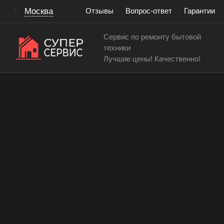
Москва
Отзывы
Вопрос-ответ
Гарантии
Сервис по ремонту бытовой
техники
Лучшие цены! Качественно!
Сервисный центр по ремонту и обслуживанию мик
Чистка микроволновой п
Работаем аккуратно! Всегда качественно и с гар
15 лет
> 200