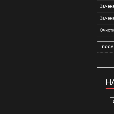
Ремонт волновода микроволновки
Замена
Ремонт высоковольтного
предохранителя свч-печи
Замена
Ремонт двигателя микроволновой
печи
Очистк
Ремонт защелки дверцы
микроволновки
ПОСМ
Ремонт конденсатора свч-печи
Ремонт магнетрона микроволновой
печи
Ремонт механизма блокировки
дверцы свч-печи
Ремонт муфты вращения поддона
Н
микроволновки
Ремонт панели управления свч-
печи
Ремонт переключателя режимов
свч-печи