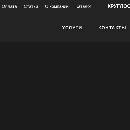
КРУГЛОСУ
Оплата
Статьи
О компании
Каталог
УСЛУГИ
КОНТАКТЫ
роволновых печей
ечи
антией!
> 200 000