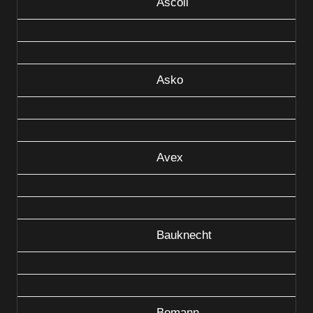
Ascoli
Asko
Avex
Bauknecht
Bomann