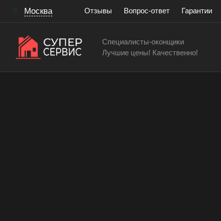
Москва
Отзывы
Вопрос-ответ
Гарантии
Специалисты-оконщики
Лучшие цены! Качественно!
Услуги оконных мастеров
Ремонтировать оконную 
Работаем аккуратно! Всегда качественно и с гар
15 лет
> 200