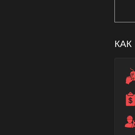
Замена уплотнителя на окнах
Замена фурнитуры окна
Заменить гребенку на окне
Заменить створку окна
Запенивание окон
КАК
Крепление откоса окна
Монтаж балконных блоков
Монтаж гребенки окна
Монтаж евроокна
Монтаж замка на окна
Монтаж москитной сетки
Монтаж оконного ограничителя
Монтаж оконной рамы
Монтаж оконной створки
Монтаж оконных блоков
Монтаж оконных конструкций