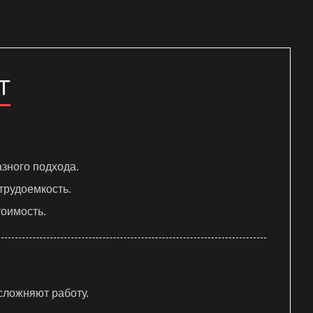
Т
зного подхода.
трудоемкость.
оимость.
ложняют работу.