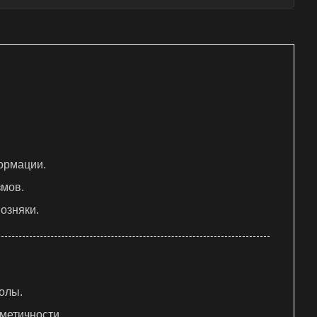
ормации.
змов.
озняки.
олы.
метичности.