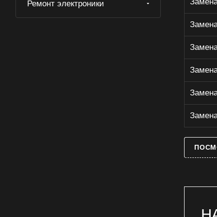
Замена
Ремонт электроники
Замена моторедуктора газового
духового шкафа
Замена
Замена моторедуктора духового
шкафа
Замена
Замена моторедуктора
электрического духового шкафа
Замена
Замена патрона освещения
газового духового шкафа
Замена
Замена патрона освещения
духового шкафа
Замена
Замена патрона освещения
электрического духового шкафа
ПОСМ
Замена петель газового духового
шкафа
Замена петель духового шкафа
Замена петель электрического
духового шкафа
Замена ручки двери газового
Н