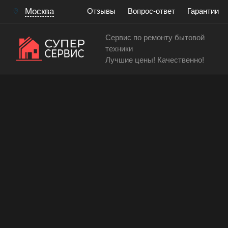
Москва
Отзывы
Вопрос-ответ
Гарантии
Сервис по ремонту бытовой
техники
Лучшие цены! Качественно!
Сервисный центр по ремонту и обслуживанию ду
Замена датчика темпера
электрического духового
Работаем аккуратно! Всегда качественно и с гар
15 лет
> 200