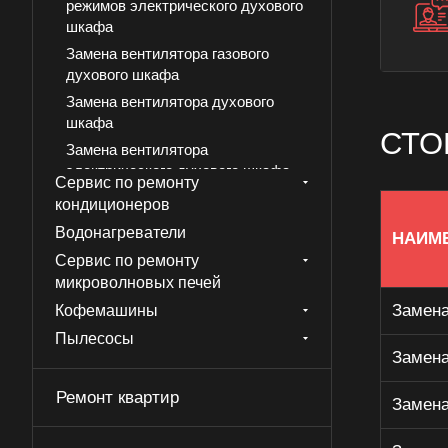
режимов электрического духового
шкафа
Замена вентилятора газового
духового шкафа
Замена вентилятора духового
шкафа
СТО
Замена вентилятора
электрического духового шкафа
Сервис по ремонту
Замена датчика температуры
кондиционеров
газового духового шкафа
Водонагреватели
НАИМ
Замена датчика температуры
Сервис по ремонту
духового шкафа
микроволновых печей
Замена датчика температуры
Замена
Кофемашины
электрического духового шкафа
Пылесосы
Замена двери газового духового
Замена
шкафа
Замена двери духового шкафа
Ремонт квартир
Замена
Замена двери электрического
духового шкафа духового шкафа