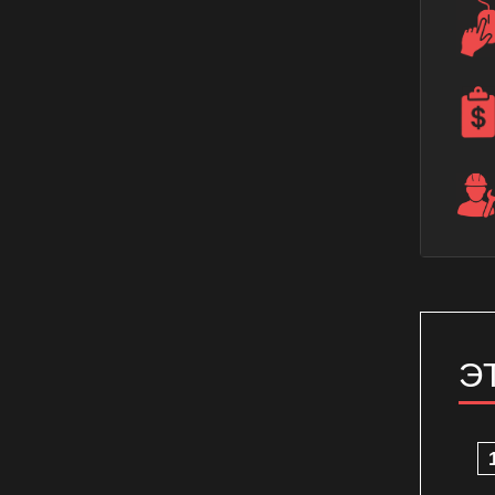
Ремонт датчика температуры
духового шкафа
Ремонт датчика температуры
электрического духового шкафа
Ремонт крана газового духового
шкафа
Ремонт переключателя газового
духового шкафа
Ремонт переключателя духового
шкафа
Ремонт переключателя
электрического духового шкафа
Э