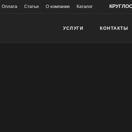
КРУГЛОСУ
Оплата
Статьи
О компании
Каталог
УСЛУГИ
КОНТАКТЫ
ховых шкафов
туры
 шкафа
антией!
> 200 000