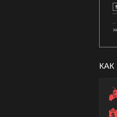
з
КАК