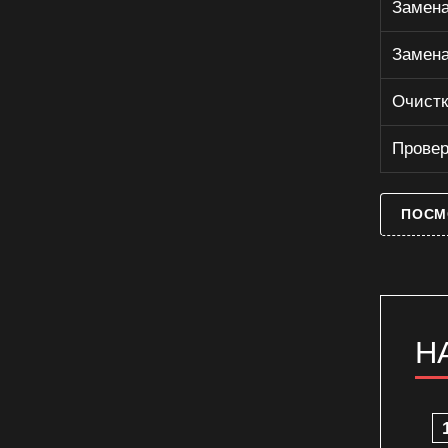
Замена
микроволновки
Ремонт волновода микроволновки
Замена
Ремонт высоковольтного
предохранителя свч-печи
Очистк
Ремонт двигателя микроволновой
печи
Провер
Ремонт защелки дверцы
микроволновки
Ремонт конденсатора свч-печи
ПОСМ
Ремонт магнетрона микроволновой
печи
Ремонт механизма блокировки
дверцы свч-печи
Ремонт муфты вращения поддона
Н
микроволновки
Ремонт панели управления свч-
печи
Ремонт переключателя режимов
свч-печи