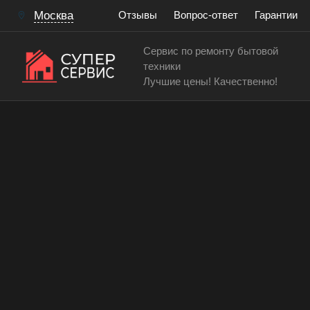
Москва
Отзывы
Вопрос-ответ
Гарантии
Сервис по ремонту бытовой
техники
Лучшие цены! Качественно!
Сервисный центр по ремонту и обслуживанию мик
Замена диода микроволн
Работаем аккуратно! Всегда качественно и с гар
15 лет
> 200