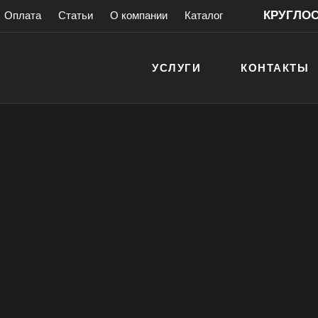
КРУГЛОСУ
Оплата
Статьи
О компании
Каталог
УСЛУГИ
КОНТАКТЫ
роволновых печей
овой печи
антией!
> 200 000