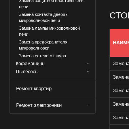
Замена защитной пластины свч-
печи
СТО
Замена контакта дверцы
микроволновой печи
Замена лампы микроволновой
печи
Замена предохранителя
НАИМ
микроволновки
Замена сетевого шнура
микроволновой печи
Замена
Кофемашины
Замена стекла дверцы
Пылесосы
микроволновой печи
Замена
Очистка загрязнения волновода
Ремонт квартир
микроволновки
Замена
Проверка на излучение
микроволновой печи
Замена
Ремонт электроники
Регулировка дверцы
Замена
микроволновой печи
Ремонт вентилятора