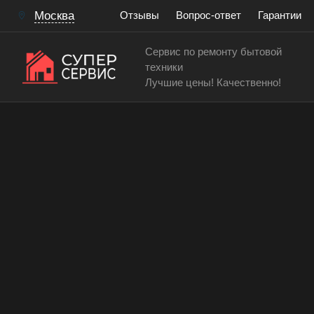
Москва
Отзывы
Вопрос-ответ
Гарантии
Сервис по ремонту бытовой
техники
Лучшие цены! Качественно!
Сервисный центр по ремонту и обслуживанию ду
Замена двери духового 
Работаем аккуратно! Всегда качественно и с гар
15 лет
> 200