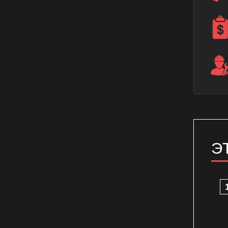
Ремонт крана газового духового
шкафа
Ремонт переключателя газового
духового шкафа
Ремонт переключателя духового
шкафа
Ремонт переключателя
электрического духового шкафа
Э