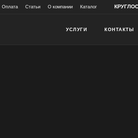
КРУГЛОСУ
Оплата
Статьи
О компании
Каталог
УСЛУГИ
КОНТАКТЫ
ховых шкафов
шкафа
антией!
> 200 000