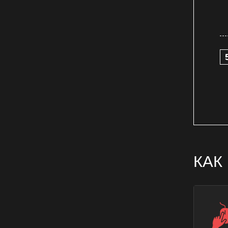
Замена уплотнителя духового
шкафа
Замена уплотнителя
электрического духового шкафа
Конвекционные духовки
Ремонт блока переключения
режимов газового духового шкафа
Ремонт блока переключения
режимов духового шкафа
Ремонт блока переключения
режимов электрического духового
шкафа
КАК
Ремонт датчика температуры
газового духового шкафа
Ремонт датчика температуры
духового шкафа
Ремонт датчика температуры
электрического духового шкафа