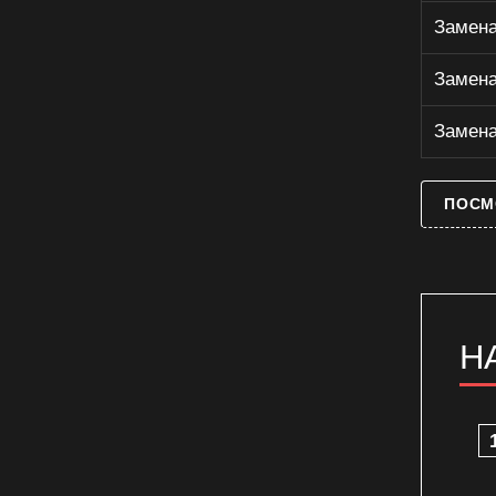
Замена
Замена моторедуктора
электрического духового шкафа
Замена
Замена патрона освещения
газового духового шкафа
Замена
Замена патрона освещения
духового шкафа
Замена патрона освещения
ПОСМ
электрического духового шкафа
Замена петель газового духового
шкафа
Замена петель духового шкафа
Замена петель электрического
духового шкафа
Н
Замена ручки двери газового
духового шкафа
Замена ручки двери духового
шкафа
Замена ручки двери