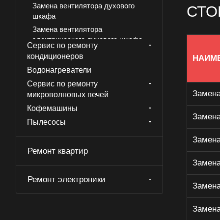
Замена вентилятора духового
СТО
шкафа
Замена вентилятора
электрического духового шкафа
Сервис по ремонту
Замена датчика температуры
кондиционеров
НАИМ
газового духового шкафа
Водонагреватели
Замена датчика температуры
Сервис по ремонту
духового шкафа
Замена
микроволновых печей
Замена датчика температуры
Кофемашины
электрического духового шкафа
Замена
Пылесосы
Замена двери газового духового
шкафа
Замена
Замена двери духового шкафа
Ремонт квартир
Замена двери электрического
Замена
духового шкафа духового шкафа
Ремонт электроники
Замена моторедуктора газового
Замена
духового шкафа
Замена моторедуктора духового
Замена
шкафа