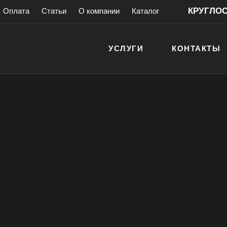
КРУГЛОСУ
Оплата
Статьи
О компании
Каталог
УСЛУГИ
КОНТАКТЫ
ховых шкафов
зового
антией!
> 200 000