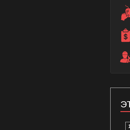
Ремонт датчика температуры
электрического духового шкафа
Ремонт крана газового духового
шкафа
Ремонт переключателя газового
духового шкафа
Ремонт переключателя духового
шкафа
Ремонт переключателя
электрического духового шкафа
Э