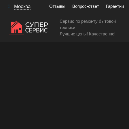
Москва
Отзывы
Вопрос-ответ
Гарантии
Сервис по ремонту бытовой
техники
Лучшие цены! Качественно!
Сервисный центр по ремонту и обслуживанию ду
Замена моторедуктора га
духового шкафа
Работаем аккуратно! Всегда качественно и с гар
15 лет
> 200