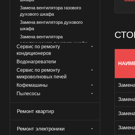
Замена вентилятора газового
духового шкафа
Замена вентилятора духового
шкафа
СТО
Замена вентилятора
электрического духового шкафа
Сервис по ремонту
Замена датчика температуры
кондиционеров
газового духового шкафа
Водонагреватели
НАИМ
Замена датчика температуры
Сервис по ремонту
духового шкафа
микроволновых печей
Замена датчика температуры
Замена
Кофемашины
электрического духового шкафа
Пылесосы
Замена двери газового духового
Замена
шкафа
Замена двери духового шкафа
Ремонт квартир
Замена
Замена двери электрического
духового шкафа духового шкафа
Замена
Ремонт электроники
Замена моторедуктора газового