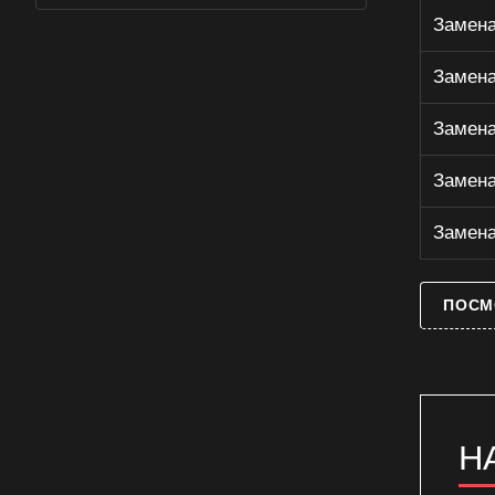
духового шкафа
Замена
Замена моторедуктора духового
шкафа
Замена
Замена моторедуктора
электрического духового шкафа
Замена
Замена патрона освещения
газового духового шкафа
Замена
Замена патрона освещения
духового шкафа
Замена
Замена патрона освещения
электрического духового шкафа
ПОСМ
Замена петель газового духового
шкафа
Замена петель духового шкафа
Замена петель электрического
духового шкафа
Замена ручки двери газового
Н
духового шкафа