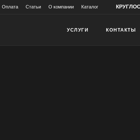
КРУГЛОСУ
Оплата
Статьи
О компании
Каталог
УСЛУГИ
КОНТАКТЫ
ховых шкафов
ия газового
антией!
> 200 000