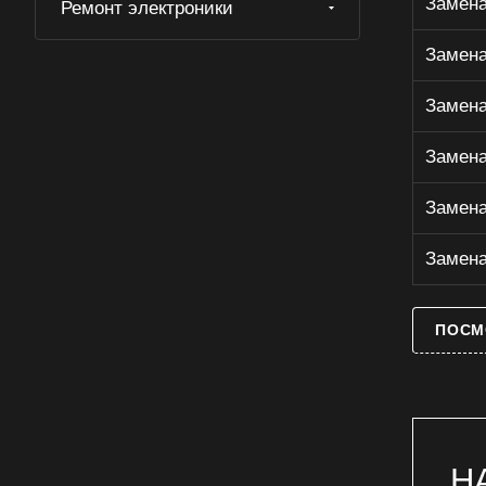
Замена
Ремонт электроники
Замена моторедуктора газового
духового шкафа
Замена
Замена моторедуктора духового
шкафа
Замена
Замена моторедуктора
электрического духового шкафа
Замена
Замена патрона освещения
газового духового шкафа
Замена
Замена патрона освещения
духового шкафа
Замена
Замена патрона освещения
электрического духового шкафа
ПОСМ
Замена петель газового духового
шкафа
Замена петель духового шкафа
Замена петель электрического
духового шкафа
Замена ручки двери газового
Н