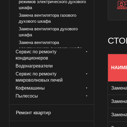
режимов электрического духового
шкафа
Замена вентилятора газового
духового шкафа
Замена вентилятора духового
шкафа
СТО
Замена вентилятора
электрического духового шкафа
Сервис по ремонту
Замена датчика температуры
кондиционеров
газового духового шкафа
Водонагреватели
НАИМ
Замена датчика температуры
Сервис по ремонту
духового шкафа
микроволновых печей
Замена датчика температуры
Замена
Кофемашины
электрического духового шкафа
Пылесосы
Замена двери газового духового
Замена
шкафа
Замена двери духового шкафа
Ремонт квартир
Замена
Замена двери электрического
духового шкафа духового шкафа