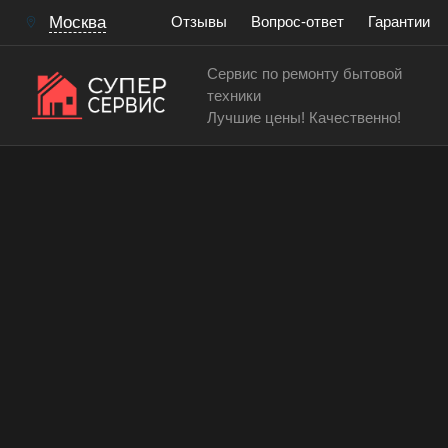
Москва
Отзывы
Вопрос-ответ
Гарантии
Сервис по ремонту бытовой
техники
Лучшие цены! Качественно!
Сервисный центр по ремонту и обслуживанию ду
Замена патрона освещен
духового шкафа
Работаем аккуратно! Всегда качественно и с гар
15 лет
> 200