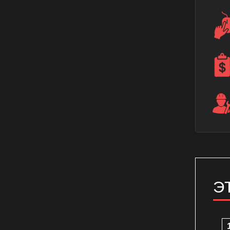
Ремонт датчика температуры
духового шкафа
Ремонт датчика температуры
электрического духового шкафа
Ремонт крана газового духового
шкафа
Ремонт переключателя газового
духового шкафа
Ремонт переключателя духового
шкафа
Ремонт переключателя
электрического духового шкафа
Э