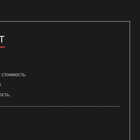
Т
 стоимость.
.
ость.