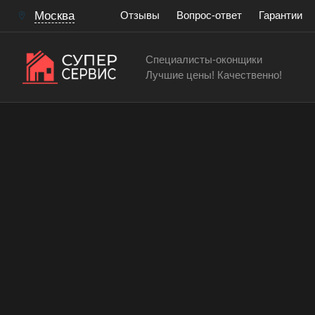
Москва
Отзывы
Вопрос-ответ
Гарантии
Специалисты-оконщики
Лучшие цены! Качественно!
Услуги оконных мастеров
Заменить створку окна
Работаем аккуратно! Всегда качественно и с гар
15 лет
> 200