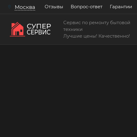
Отзывы
Вопрос-ответ
Гарантии
Москва
Сервис по ремонту бытовой
техники
Лучшие цены! Качественно!
Сервисный центр по ремонту и обслуживан
Демонтаж-монтаж защ
ограждения, или козы
кондиционера
Работаем аккуратно! Всегда качественно и