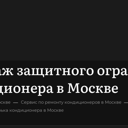
> 200 000
довольных
клиентов
ОНСУЛЬТАЦИЯ
ж защитного огра
ионера в Москве
—
оскве
Сервис по ремонту кондиционеров в Москве
рька кондиционера в Москве