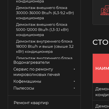
кондиционера
Демонтаж внешнего блока
30000-36000 Btu/h (6,3-9,2 кВт)
кондиционера
Демонтаж внешнего блока
5000-12000 Btu/h (1,3-3,1 кВт)
кондиционера
СТО
Демонтаж внутреннего блока
18000 Btu/h и выше (свыше 3,2
кВт) кондиционера
Демонтаж внутреннего блока
Водонагреватели
мощностью 5000-12000 Btu/h
НАИМ
(1,3-3,1 кВт) кондиционера
Сервис по ремонту
микроволновых печей
Демонтаж кондиционера
Кофемашины
Демонтаж моноблочного
кондиционера кондиционера
Пылесосы
Демон
Демонтаж-монтаж защитного
конди
ограждения, или козырька
Ремонт квартир
кондиционера
Демон