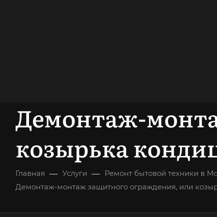
15 лет
> 200
опыт работы
опытных мастеров
ВЫЗВАТЬ МАСТЕРА
БЕСПЛАТНАЯ К
Демонтаж-монта
козырька кондиц
—
—
Главная
Услуги
Ремонт бытовой техники в М
Демонтаж-монтаж защитного ограждения, или козы