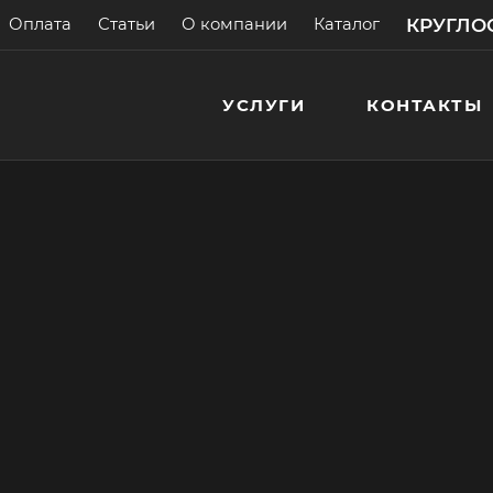
КРУГЛОС
Оплата
Статьи
О компании
Каталог
УСЛУГИ
КОНТАКТЫ
ию кондиционеров
итного
рька
 с гарантией!