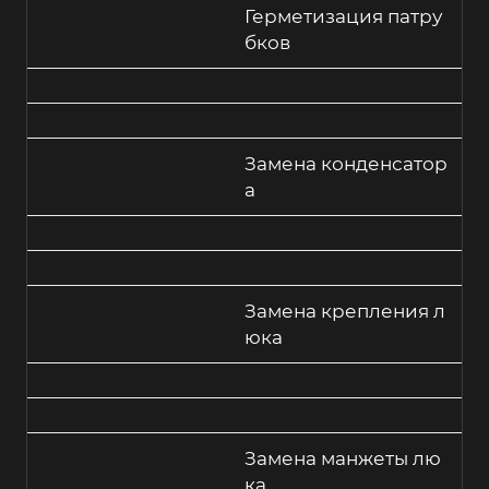
Герметизация патру
бков
Замена конденсатор
а
Замена крепления л
юка
Замена манжеты лю
ка