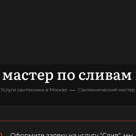
довольных
клиентов
ОНСУЛЬТАЦИЯ
мастер по сливам 
—
Услуги сантехника в Москве
Сантехнический мастер 
Оформите заявку на услугу "Слив", мы