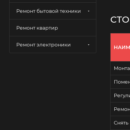
Герметизация швов ванны
Ремонт бытовой техники
Измельчитель отходов
СТО
Бачок унитаза
Ремонт квартир
Водоочистка
Писсуар
Ремонт электроники
Байпас
НАИМ
Санфаянс
Вызов сантехника
Монта
Инсталляция для унитаза
Мойка
Помен
Умывальник
Регул
Ремон
Снять