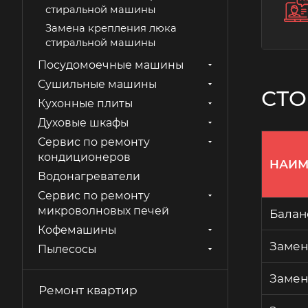
стиральной машины
Замена крепления люка
стиральной машины
Замена манжеты люка
Посудомоечные машины
стиральной машины
Сушильные машины
СТО
Замена мотора-вентилятора
Кухонные плиты
сушки стиральной машины
Духовые шкафы
Замена подшипников
Сервис по ремонту
стиральной машины
кондиционеров
Замена прессостата
НАИМ
стиральной машины
Водонагреватели
Замена пружин подвески
Сервис по ремонту
стиральной машины
микроволновых печей
Балан
Замена ремня привода
Кофемашины
стиральной машины
Замен
Пылесосы
Замена сигнальной лампы
стиральной машины
Замен
Ремонт квартир
Замена таходатчика
стиральной машины