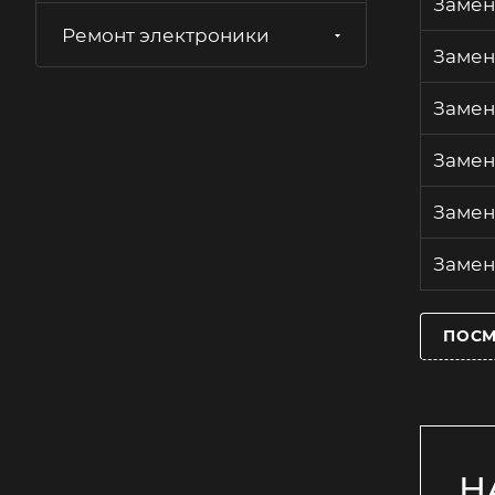
Замен
Замена термостата стиральной
Ремонт электроники
машины
Замен
Замена ТЭНа стиральной
машины
Замен
Замена устройства
блокировки люка стиральной
Замен
машины
Замена фильтра сливного
Замен
насоса стиральной машины
Замен
Замена шкива барабана
стиральной машины
Замена щёток стиральной
ПОСМ
машины
Замена электродвигателя
стиральной машины
Замена электронного модуля
стиральной машины
Замена электросхемы
Н