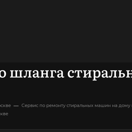
довольных
клиентов
ОНСУЛЬТАЦИЯ
го шланга стирал
—
оскве
Сервис по ремонту стиральных машин на дому 
скве