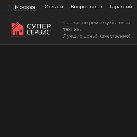
Отзывы
Вопрос-ответ
Гарантии
Москва
Сервис по ремонту бытовой
техники
Лучшие цены! Качественно!
Сервисный центр по ремонту и обслуживан
Замена заливного шлан
стиральной машины
Работаем аккуратно! Всегда качественно и
15 лет
> 200