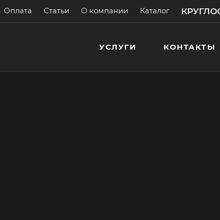
КРУГЛОС
Оплата
Статьи
О компании
Каталог
УСЛУГИ
КОНТАКТЫ
ию стиральных машин
га
 с гарантией!
> 200 000