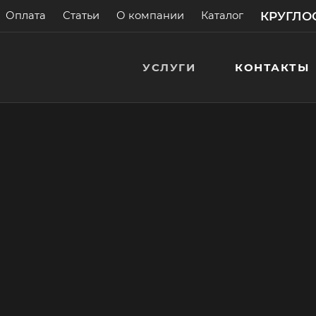
КРУГЛОС
Оплата
Статьи
О компании
Каталог
УСЛУГИ
КОНТАКТЫ
х плит
ния
литы
 с гарантией!
> 200 000