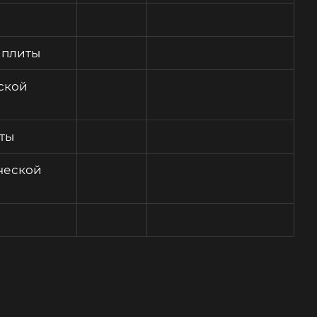
 плиты
ской
ты
ческой