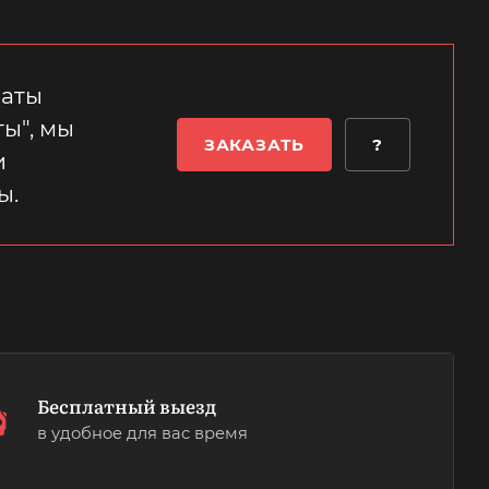
латы
ы", мы
ЗАКАЗАТЬ
?
и
ы.
Бесплатный выезд
в удобное для вас время