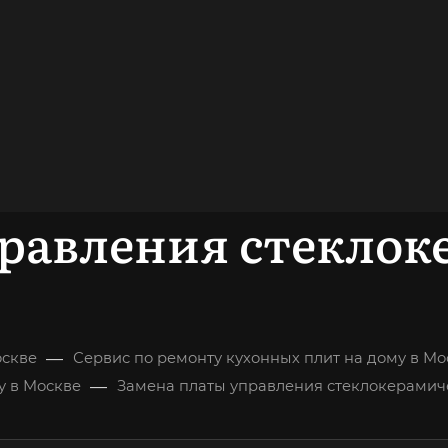
довольных
клиентов
ОНСУЛЬТАЦИЯ
правления стеклок
—
оскве
Сервис по ремонту кухонных плит на дому в Мо
—
у в Москве
Замена платы управления стеклокерамич