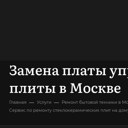
опыт работы
опытных мастеров
ВЫЗВАТЬ МАСТЕРА
БЕСПЛАТНАЯ К
Замена платы у
плиты в Москве
—
—
Главная
Услуги
Ремонт бытовой техники в М
Сервис по ремонту стеклокерамических плит на дом