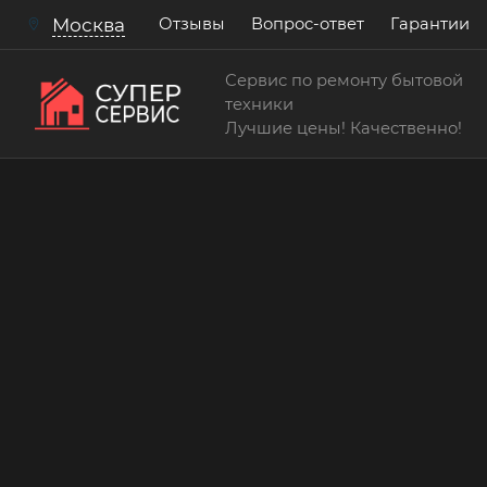
Отзывы
Вопрос-ответ
Гарантии
Москва
Сервис по ремонту бытовой
техники
Лучшие цены! Качественно!
Сервис по ремонту и обслуживанию кухонны
Замена платы управле
стеклокерамической п
Работаем аккуратно! Всегда качественно и
15 лет
> 200