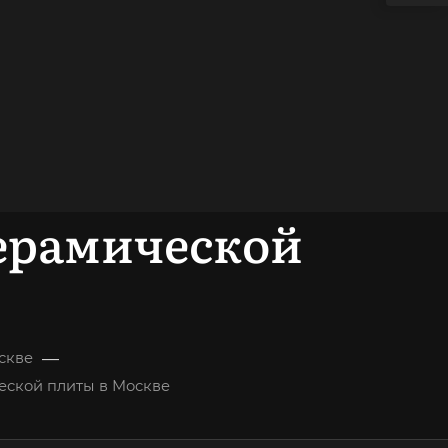
ерамической
—
скве
еской плиты в Москве