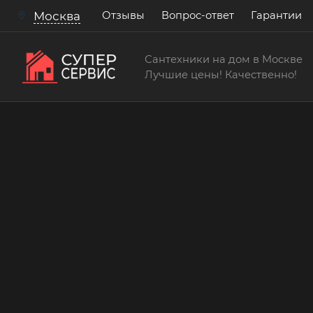
Отзывы
Вопрос-ответ
Гарантии
Москва
Сантехники на дом в Москве
Лучшие цены! Качественно!
Сантехнические услуги
Заменить прокладку ш
крана
Бесплатный выезд! Бесплатная диагностик
консультации!
15 лет
> 200