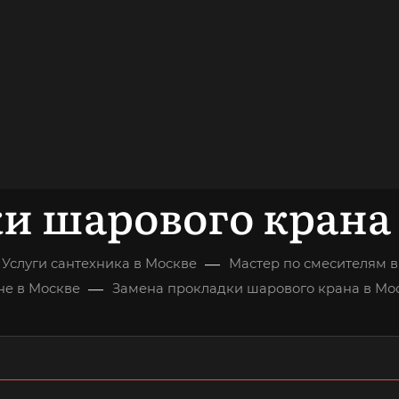
довольных
клиентов
ОНСУЛЬТАЦИЯ
и шарового крана
—
Услуги сантехника в Москве
Мастер по смесителям 
—
не в Москве
Замена прокладки шарового крана в Мо