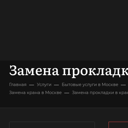
опыт работы
опытных мастеров
ВЫЗВАТЬ МАСТЕРА
БЕСПЛАТНАЯ К
Замена прокладк
—
—
—
Главная
Услуги
Бытовые услуги в Москве
—
Замена крана в Москве
Замена прокладки в кра