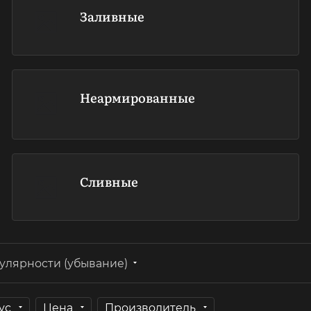
Заливные
Неармированные
Сливные
улярности (убывание)
ус
Цена
Производитель