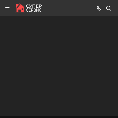
Бесплатный выезд! Бесплатная диагностика! Бесплатные
консультации!
ВЫЗВАТЬ МАСТЕРА
БЕСПЛАТНАЯ КОНСУЛЬТАЦИЯ