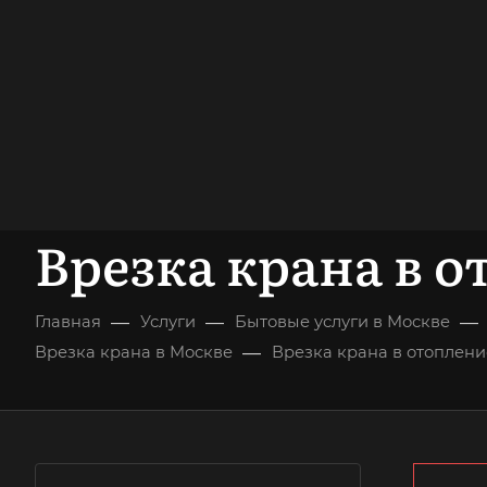
опыт работы
опытных мастеров
ВЫЗВАТЬ МАСТЕРА
БЕСПЛАТНАЯ К
Врезка крана в о
—
—
—
Главная
Услуги
Бытовые услуги в Москве
—
Врезка крана в Москве
Врезка крана в отоплени