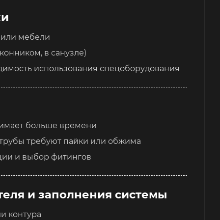
ки
 или мебели
конником, в санузле)
димость использования спецоборудования
анимает больше времени
трубы требуют пайки или обжима
ции и выбор фитингов
теля и заполнения системы
ли контура