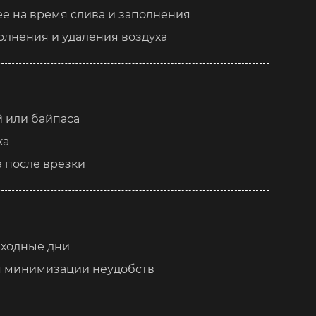
е на время слива и заполнения
олнения и удаления воздуха
 или байпаса
ка
а после врезки
ыходные дни
я минимизации неудобств