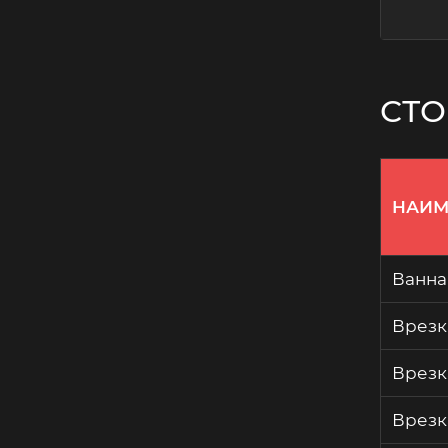
СТО
НАИМ
Ванна
Врезк
Врезк
Врезк