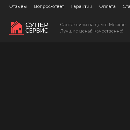
Отзывы
Вопрос-ответ
Гарантии
Оплата
Ст
Сантехники на дом в Москве
Лучшие цены! Качественно!
Сантехнические услуги
Заменить смеситель в 
Бесплатный выезд! Бесплатная диагностик
консультации!
15 лет
> 200