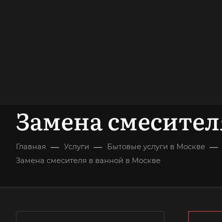
опыт работы
опытных мастеров
ВЫЗВАТЬ МАСТЕРА
БЕСПЛАТНАЯ К
Замена смесител
—
—
—
Главная
Услуги
Бытовые услуги в Москве
Замена смесителя в ванной в Москве