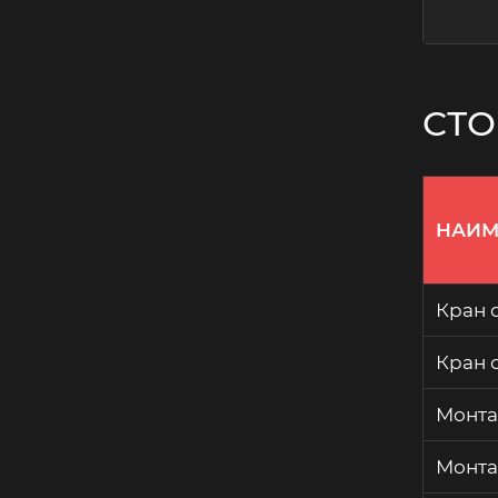
СТО
НАИМ
Кран 
Кран 
Монта
Монта