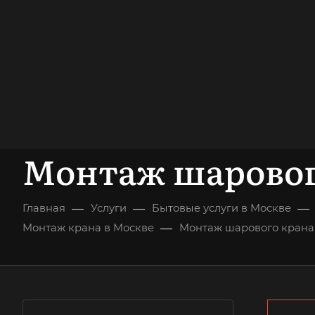
опыт работы
опытных мастеров
ВЫЗВАТЬ МАСТЕРА
БЕСПЛАТНАЯ К
Монтаж шаровог
—
—
—
Главная
Услуги
Бытовые услуги в Москве
—
Монтаж крана в Москве
Монтаж шарового крана