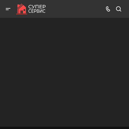
Бесплатный выезд! Бесплатная диагностика! Бесплатные
консультации!
ВЫЗВАТЬ МАСТЕРА
БЕСПЛАТНАЯ КОНСУЛЬТАЦИЯ