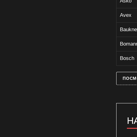
Asko
Avex
Baukne
Boman
Bosch
ПОСМ
Н