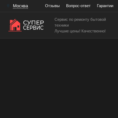
Москва
Отзывы
Вопрос-ответ
Гарантии
Сервис по ремонту бытовой
техники
Лучшие цены! Качественно!
Сервисный центр по ремонту и обслуживанию хол
Отремонтировать холоди
Работаем аккуратно! Всегда качественно и с гар
15 лет
> 200