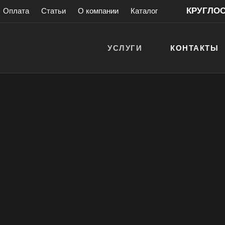
КРУГЛОСУ
Оплата
Статьи
О компании
Каталог
УСЛУГИ
КОНТАКТЫ
одильников
льник Kaiser
антией!
> 200 000