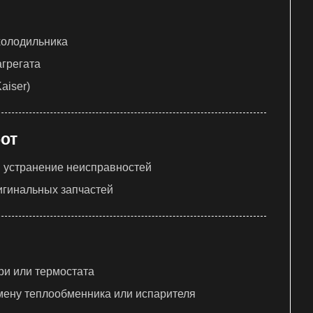
холодильника
грегата
aiser)
от
и устранение неисправностей
игинальных запчастей
ри или термостата
мену теплообменника или испарителя