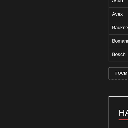
Asko
Avex
Baukne
Boman
Bosch
ПОСМ
Н