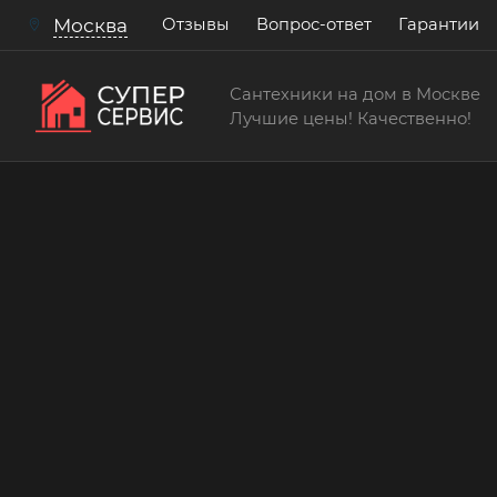
Отзывы
Вопрос-ответ
Гарантии
Москва
Сантехники на дом в Москве
Лучшие цены! Качественно!
Сантехнические услуги
Установить кран для п
скрытый монтаж
Бесплатный выезд! Бесплатная диагностик
консультации!
15 лет
> 200