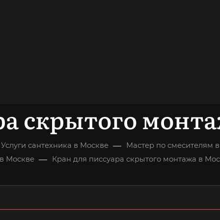
довольных
клиентов
ОНСУЛЬТАЦИЯ
ра скрытого монта
—
Услуги сантехника в Москве
Мастер по смесителям 
—
в Москве
Кран для писсуара скрытого монтажа в Мо