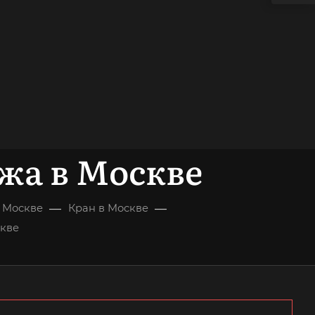
жа в Москве
—
—
в Москве
Кран в Москве
скве