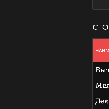
СТО
НАИМ
Быт
Мел
Дек