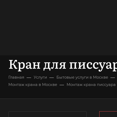
опыт работы
опытных мастеров
ВЫЗВАТЬ МАСТЕРА
БЕСПЛАТНАЯ К
Кран для писсуа
—
—
—
Главная
Услуги
Бытовые услуги в Москве
—
Монтаж крана в Москве
Монтаж крана писсуара 